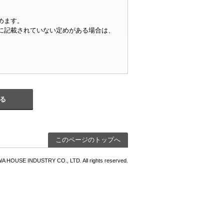
めます。
に記載されていない定めがある場合は、
選考に応募する行為をいいます。
に使用するIDであって、会員個人に発行
る
する法律（平成15年法律第57号）第2条
このページのトップへ
変更後の本規約に同意したものとみなし
WA HOUSE INDUSTRY CO., LTD. All rights reserved.
ことを妨げるものではありません。
イトを通じて提供する情報の変更、当社
合理的である場合
利用その他適切な方法によって、本規約
ただし、前項第2号による変更を行うと