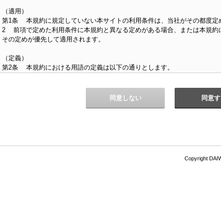
（適用）
第1条 本規約に規定していない本サイトの利用条件は、当社がその都度定
2 前項で定めた利用条件に本規約と異なる定めがある場合、または本規約
その定めが優先して適用されます。
（定義）
第2条 本規約における用語の定義は以下の通りとします。
（1）「会員」とは、第4条第1項の利用登録を行った者をいいます。
（2）「応募」とは、当社のインターンシップ・オープンカンパニー・採用
（3）「会員ID」とは、本サイトを利用する際の認証時にパスワードととも
同意しない
同意す
されるものをいいます。
（4）「本個人情報」とは、会員に関する情報であって、個人情報の保護に関
第1項に定義される「個人情報」に該当するものをいいます。
（本規約の変更）
第3条 当社は、次に掲げる場合には本規約を変更することができ、会員は
Copyright DAI
ます。ただし、本条は、当社が会員から個別に同意を得て本規約を変更する
（1）本規約の変更が、会員一般の利益に適合する場合
（2）本規約の変更が、本規約の目的に反せず、本サイトの仕様変更、本サ
の選考プロセスの変更または法令の改正等の事情を含め、諸事情に照らして
2 当社は、前項の変更を行う場合、本サイトへの掲示または電子メールの
を変更する旨および変更日、ならびに変更後の本規約の内容を周知します。
きは、変更日までの相当の猶予期間を設けた上で周知します。