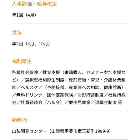
人事評価・給与改定
年1回（4月）
賞与
年2回（4月、10月）
福利厚生
各種社会保険／教育支援（書籍購入、セミナー参加支援な
ど）／選択型福利厚生制度／産前産後・育児・介護休業制
度／ヘルスケア（予防接種、産業医への相談、健康診断）
／無料ドリンク／団体定期保険／財形貯蓄制度／社員持株
会／社員親睦会（ハル会）／慶弔見舞金／退職金制度 等
勤務地
山梨開発センター（山梨県甲斐市竜王新町1999-9）