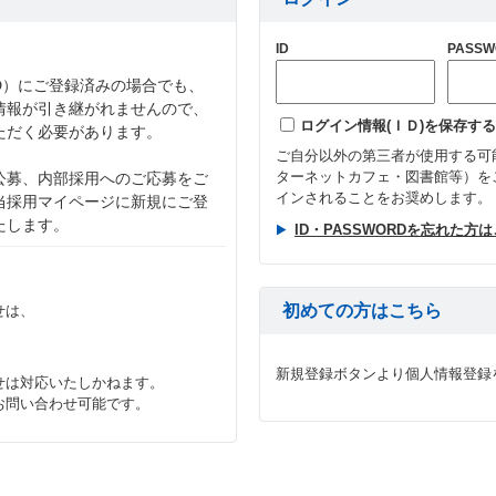
ID
PASSW
D）にご登録済みの場合でも、
情報が引き継がれませんので、
ログイン情報(ＩＤ)を保存する
ただく必要があります。
ご自分以外の第三者が使用する可
ターネットカフェ・図書館等）を
公募、内部採用へのご応募をご
インされることをお奨めします。
当採用マイページに新規にご登
たします。
ID・PASSWORDを忘れた方
初めての方はこちら
せは、
。
新規登録ボタンより個人情報登録
せは対応いたしかねます。
お問い合わせ可能です。