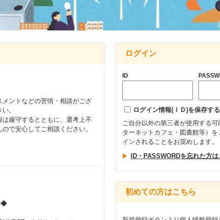
ログイン
ID
PASSW
スメントなどの苦情・相談がござ
ログイン情報(ＩＤ)を保存する
さい。
報は厳守するとともに、選考上不
ご自分以外の第三者が使用する可
んので安心してご相談ください。
ターネットカフェ・図書館等）を
インされることをお奨めします。
ID・PASSWORDを忘れた方
初めての方はこちら
内◆
新規登録ボタンより個人情報登録