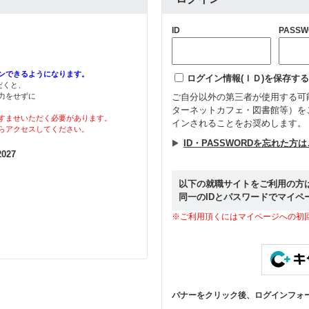
ID
PASSW
ンできるようになります。
ログイン情報(ＩＤ)を保存する
ただくと、
力をせずに
ご自分以外の第三者が使用する可
ターネットカフェ・図書館等）を
すませいただく必要があります。
インされることをお奨めします。
らアクセスしてください。
ID・PASSWORDを忘れた方
027
以下の就職サイトをご利用の方
同一のIDとパスワードでマイペ
※ご利用頂くにはマイページへの初
バナーをクリック後、ログインフォ