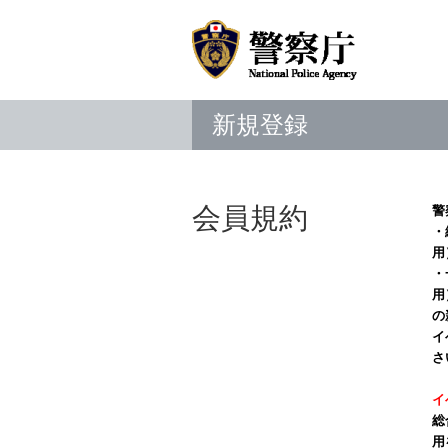
新規登録
会員規約
警
・
用
・
用
の
イ
さ
イ
総
用