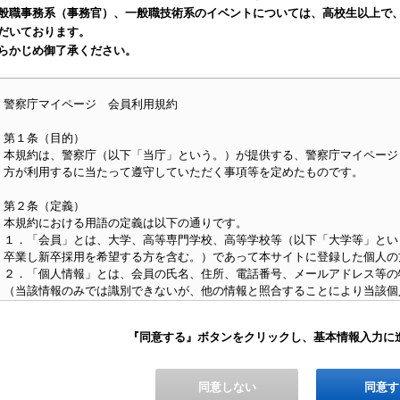
般職事務系（事務官）、一般職技術系
のイベントについては、高校生以上で
だいております。
らかじめ御了承ください。
警察庁マイページ 会員利用規約
第１条（目的）
本規約は、警察庁（以下「当庁」という。）が提供する、警察庁マイページ
方が利用するに当たって遵守していただく事項等を定めたものです。
第２条（定義）
本規約における用語の定義は以下の通りです。
１．「会員」とは、大学、高等専門学校、高等学校等（以下「大学等」とい
卒業し新卒採用を希望する方を含む。）であって本サイトに登録した個人の
２．「個人情報」とは、会員の氏名、住所、電話番号、メールアドレス等の
（当該情報のみでは識別できないが、他の情報と照合することにより当該個
す。
『同意する』ボタンをクリックし、基本情報入力に
第３条（利用登録）
１．本サイトの利用を希望する者は、あらかじめ本規約に同意した上で、本
受けるものとします。
同意しない
同意す
２．会員が本サイトを利用したときは、本規約に同意したものとみなします