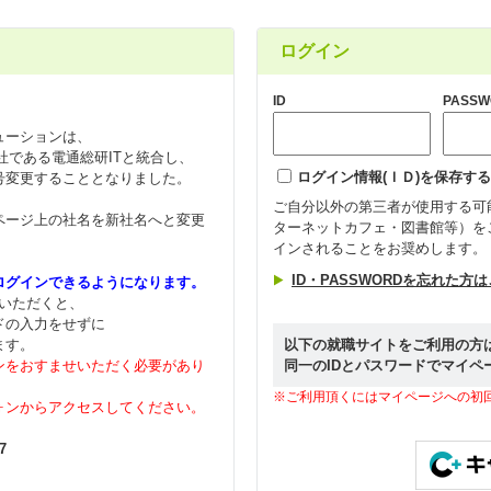
ログイン
ID
PASSW
ューションは、
会社である電通総研ITと統合し、
ログイン情報(ＩＤ)を保存する
号変更することとなりました。
ご自分以外の第三者が使用する可
ページ上の社名を新社名へと変更
ターネットカフェ・図書館等）を
インされることをお奨めします。
ID・PASSWORDを忘れた方
ログインできるようになります。
ールいただくと、
ドの入力をせずに
ます。
以下の就職サイトをご利用の方
ンをおすませいただく必要があり
同一のIDとパスワードでマイペ
※ご利用頂くにはマイページへの初
ォンからアクセスしてください。
7