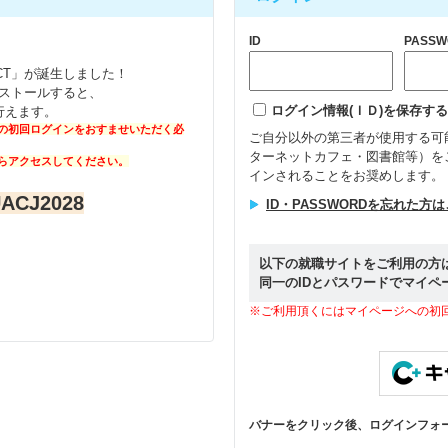
ID
PASSW
NECT」が誕生しました！
インストールすると、
ログイン情報(ＩＤ)を保存する
行えます。
の初回ログインをおすませいただく必
ご自分以外の第三者が使用する可
ターネットカフェ・図書館等）を
らアクセスしてください。
インされることをお奨めします。
CJ2028
ID・PASSWORDを忘れた方
以下の就職サイトをご利用の方
同一のIDとパスワードでマイペ
※ご利用頂くにはマイページへの初
バナーをクリック後、ログインフォ